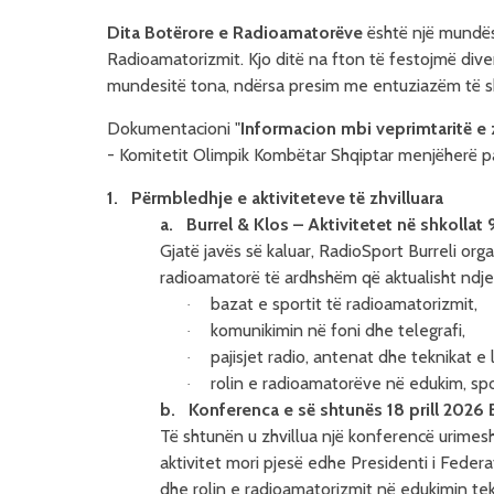
Dita Botërore e Radioamatorëve
është një mundësi
Radioamatorizmit. Kjo ditë na fton të festojmë diver
mundesitë tona, ndërsa presim me entuziazëm të 
Dokumentacioni "
Informacion mbi veprimtaritë e 
- Komitetit Olimpik Kombëtar Shqiptar menjëherë pa
1.
Përmbledhje e aktiviteteve të zhvilluara
a.
Burrel & Klos – Aktivitetet në shkollat 
Gjatë javës së kaluar, RadioSport Burreli or
radioamatorë të ardhshëm që aktualisht ndje
bazat e sportit të
radioamatorizmit,
·
komunikimin në foni dhe telegrafi,
·
pajisjet radio, antenat dhe teknikat e l
·
rolin e radioamatorëve në edukim, sp
·
b.
Konferenca e së shtunës 18 prill 2026 
Të shtunën u zhvillua një konferencë urime
aktivitet mori pjesë edhe Presidenti i Feder
dhe rolin e radioamatorizmit në edukimin tekni