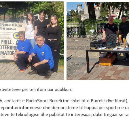
tiviteteve për të informuar publikun:
anëtarët e RadioSport Burreli (në shkollat e Burrelit dhe Klosit), 
veprimtari informuese dhe demonstrime të hapura për sportin e r
ntëve të teknologjisë dhe publikut të interesuar, duke treguar se r