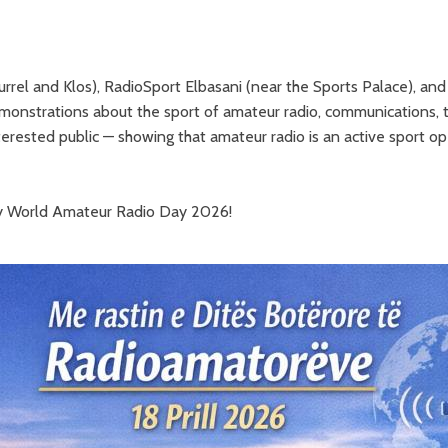
rrel and Klos), RadioSport Elbasani (near the Sports Palace), and
emonstrations about the sport of amateur radio, communications, te
terested public — showing that amateur radio is an active sport o
ppy World Amateur Radio Day 2026!