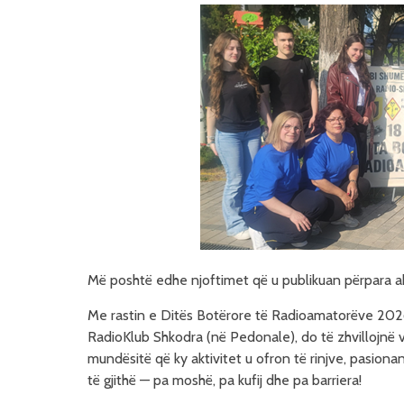
Më poshtë edhe njoftimet që u publikuan përpara ak
Me rastin e Ditës Botërore të Radioamatorëve 2026, 
RadioKlub Shkodra (në Pedonale), do të zhvillojnë 
mundësitë që ky aktivitet u ofron të rinjve, pasiona
të gjithë — pa moshë, pa kufij dhe pa barriera!