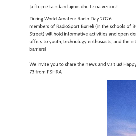
Ju ftojmë ta ndani lajmin dhe të na vizitoni!
During World Amateur Radio Day 2026,
members of RadioSport Burreli (in the schools of Bu
Street) will hold informative activities and open d
offers to youth, technology enthusiasts, and the in
barriers!
We invite you to share the news and visit us! Ha
73 from FSHRA