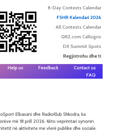
8-Day Contests Calendar
FSHR Kalendari 2026
All Contests Calendar
QRZ.com Callsigns
DX Summit Spots
Regjistrohu dhe ti
Help us
Feedback
Contact us
FAQ
ioSport Elbasani dhe RadioKlub Shkodra, ka
torëve më 18 prill 2026. Këto veprimtari synonin
tetit në aktivitete me vlerë publike dhe sociale.