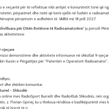
 e veçantë për të reflektuar mbi arritjet e komunitetit tonë që ng
sitetin, përparimet dhe risitë që kemi sjellë në fushën e radioamato
shënojmë përvjetorin e ardhshëm të
IARU
më 18 prill 2027.
zhvilluara për Ditën Botërore të Radioamatorëve
" ju percoll Min
s aktiviteteve:
9‑vjeçare
ganizoi demonstrime dhe aktivitete informuese në shkollat 9‑vjeça
kin Kursin e Përgatitjes për “Patentën e Operatorit Radioamator”,
idhjes,
ort dhe shërbim komunitar.
Burrel - Shkodër
sh online mes RadioSport Burrelit dhe RadioKlub Shkodrës, nën o
atës, z. Florian Gjonej, ku u theksua rëndësia e bashkëpunimit mes 
k të brezit të ri.