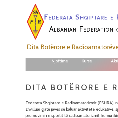
Federata Shqiptare e 
Albanian Federation 
Dita Botërore e Radioamatorëv
Njoftime
Kurse
Akti
DITA BOTËRORE E 
Federata Shqiptare e Radioamatorizmit (FSHRA), në
zhvilluar gjatë javës së kaluar aktivitete edukativ
promovimin e sportit të radioamatorizmit, komunikim