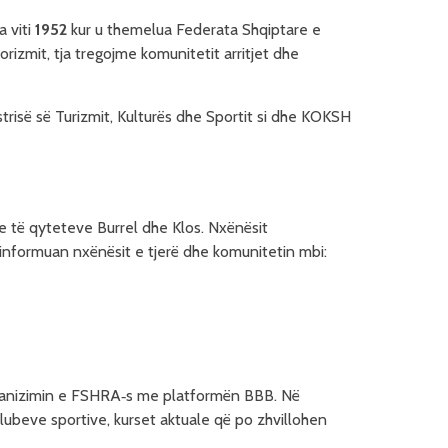
a viti
1952
kur u themelua Federata Shqiptare e
rizmit, tja tregojme komunitetit arritjet dhe
istrisë së Turizmit, Kulturës dhe Sportit si dhe KOKSH
re të qyteteve Burrel dhe Klos. Nxënësit
 informuan nxënësit e tjerë dhe komunitetin mbi:
rganizimin e FSHRA‑s me platformën BBB. Në
klubeve sportive, kurset aktuale që po zhvillohen