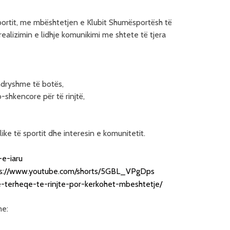
Sportit, me mbështetjen e
Klubit Shumësportësh të
realizimin e lidhje komunikimi me shtete të tjera
ndryshme të botës,
-shkencore për të rinjtë,
ke të sportit dhe interesin e komunitetit.
-e-iaru
ps://www.youtube.com/shorts/5GBL_VPgDps
e-terheqe-te-rinjte-por-kerkohet-mbeshtetje/
me: