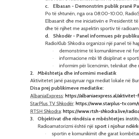
c.
Elbasan - Demonstrim publik pranë Pall
Po të shtunën, nga ora 08:00-10:00, RadioSp
Elbasanit
dhe me iniciativën e Presidentit të 
dhe të njihet me aspektin sportiv të radioam
d.
Shkodër - Panel informues për publik
RadioKlub Shkodra organizoi një panel të ha
demonstrime të komunikimeve në foni,
·
informacione mbi 18 disiplinat e sport
·
informim për licencimin, teknikat dhe
·
2.
Mbështetja dhe informimi mediatik
Aktivitetet janë pasqyruar nga mediat lokale në Bur
Disa prej publikimeve mediatike:
AlbaniaExpress
:
https://albaniaexpress.al/aktivit
StarPlus TV Shkodër
:
https://www.starplus-tv.com
RTSH Shkodra
:
https://www.rtsh-shkodra.live/rad
3.
Objektivat dhe rëndësia e mbështetjes inst
Radioamatorizmi është një
sport i njohur ndër
sportin e komunikimit dhe garat kombët
·