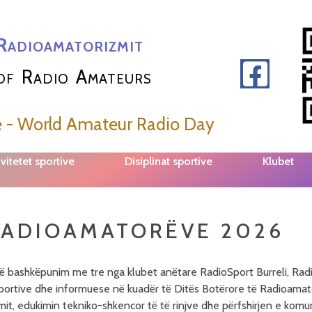
Radioamatorizmit
of Radio Amateurs
e - World Amateur Radio Day
vitetet sportive
Disiplinat sportive
Klubet
RADIOAMATORËVE 2026
 bashkëpunim me tre nga klubet anëtare RadioSport Burreli, Rad
e, sportive dhe informuese në kuadër të Ditës Botërore të Radioama
it, edukimin tekniko-shkencor të të rinjve dhe përfshirjen e komuni