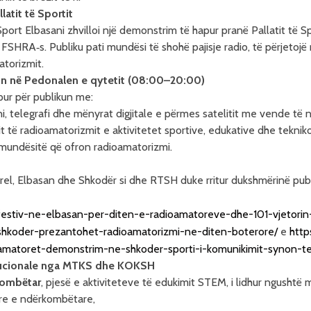
atit të Sportit
ort Elbasani zhvilloi një demonstrim të hapur pranë Pallatit të 
FSHRA‑s. Publiku pati mundësi të shohë pajisje radio, të përjetojë 
atorizmit.
un në Pedonalen e qytetit (08:00–20:00)
pur për publikun me:
 telegrafi dhe mënyrat digjitale e përmes satelitit me vende të 
it të radioamatorizmit e aktivitetet sportive, edukative dhe tekniko
 mundësitë që ofron radioamatorizmi.
rel, Elbasan dhe Shkodër si dhe RTSH duke rritur dukshmërinë publi
et-festiv-ne-elbasan-per-diten-e-radioamatoreve-dhe-101-vjetorin
/shkoder-prezantohet-radioamatorizmi-ne-diten-boterore/
e
htt
ioamatoret-demonstrim-ne-shkoder-sporti-i-komunikimit-synon-t
itucionale nga MTKS dhe KOKSH
kombëtar
, pjesë e aktiviteteve të edukimit STEM, i lidhur ngushtë 
are e ndërkombëtare,