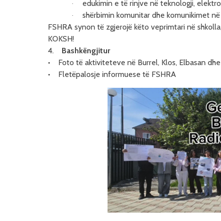
edukimin e të rinjve në teknologji, elektron
·
shërbimin komunitar dhe komunikimet në
·
FSHRA synon të zgjerojë këto veprimtari në shkolla
KOKSH!
4.
Bashkëngjitur
• Foto të aktiviteteve në Burrel, Klos, Elbasan dh
• Fletëpalosje informuese të FSHRA