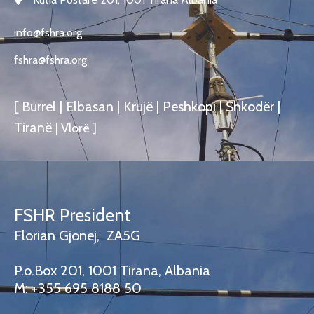
info@fshra.org
fshra@fshra.org
[ Burrel | Elbasan | Krujë | Peshkopi | Shkodër |
Tiranë
|
Vlorë
]
FSHR President
Florian Gjonej, ZA5G
P.o.Box 201, 1001 Tirana, Albania
M: +355 695 8188 50