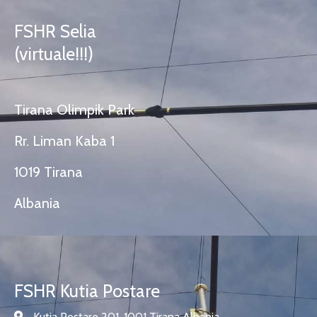
FSHR Selia
(virtuale!!!)
Tirana Olimpik Park
Rr. Liman Kaba 1
1019 Tirana
Albania
FSHR Kutia Postare
Kutia Postare 201, 1001 Tirana Albania