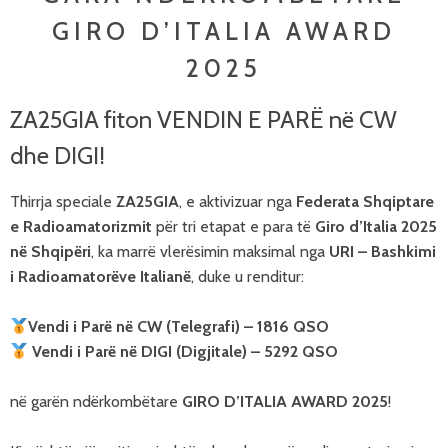
GIRO D’ITALIA AWARD
2025
ZA25GIA fiton VENDIN E PARË në CW
dhe DIGI!
Thirrja speciale
ZA25GIA
, e aktivizuar nga
Federata Shqiptare
e Radioamatorizmit
për tri etapat e para të
Giro d’Italia 2025
në Shqipëri
, ka marrë vlerësimin maksimal nga
URI – Bashkimi
i Radioamatorëve Italianë
, duke u renditur:
Vendi i Parë në CW (Telegrafi) – 1816 QSO
Vendi i Parë në DIGI (Digjitale) – 5292 QSO
në garën ndërkombëtare
GIRO D’ITALIA AWARD 2025
!