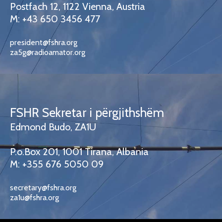
Postfach 12, 1122 Vienna, Austria
M: +43 650 3456 477
president@fshra.org
za5g@radioamator.org
FSHR Sekretar i përgjithshëm
Edmond Budo, ZA1U
P.o.Box 201, 1001 Tirana, Albania
M: +355 676 5050 09
secretary@fshra.org
za1u@fshra.org