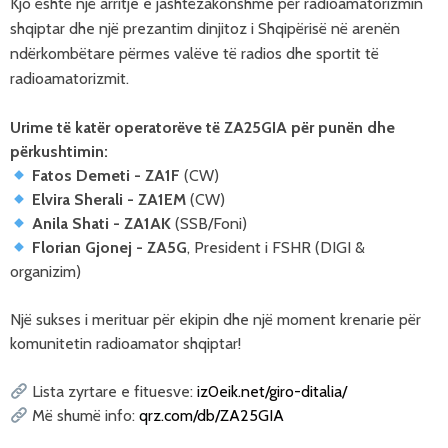
Kjo është një arritje e jashtëzakonshme për radioamatorizmin
shqiptar dhe një prezantim dinjitoz i Shqipërisë në arenën
ndërkombëtare përmes valëve të radios dhe sportit të
radioamatorizmit.
Urime të katër operatorëve të ZA25GIA për punën dhe 
përkushtimin:
Fatos Demeti - ZA1F
Elvira Sherali - ZA1EM
Anila Shati - ZA1AK
Florian Gjonej - ZA5G
, President i FSHR (DIGI & 
organizim)
Një sukses i merituar për ekipin dhe një moment krenarie për 
komunitetin radioamator shqiptar!
 Lista zyrtare e fituesve: 
iz0eik.net/giro-ditalia/
 Më shumë info: 
qrz.com/db/ZA25GIA