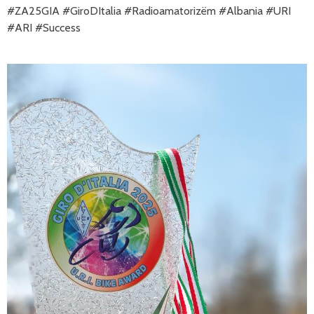
#ZA25GIA #GiroDItalia #Radioamatorizëm #Albania #URI 
#ARI #Success