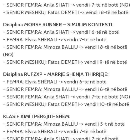
- SENIOR FEMRA: Anila
SHATI
-> vendi i 7-të në botë (NQ)
-
SENIOR MESHKUJ: Fatos
DEMETI -> vendi i 8-të në botë
Disiplina MORSE RUNNER – SIMULIM KONTESTI:
- SENIOR FEMRA: Anila
SHATI
-> vendi i 6-të në botë
-
FEMRA
: Elvira
SHËRALI
-> vendi i 7-të në botë
-
SENIOR FEMRA
:
Mimoza
BALLIU
-> vendi i 8-të në botë
(NQ)
- SENIOR MESHKUJ: Fatos DEMETI-> vendi i 9-të në botë
Disiplina RUFZXP - MARRJE SHENJA THIRRJEJE:
-
FEMRA
: Elvira
SHËRALI
-> vendi i 6-të në botë
-
SENIOR FEMRA
:
Mimoza
BALLIU
-> vendi i 6-të në botë
- SENIOR FEMRA: Anila
SHATI
-> vendi i 7-të në botë (NQ)
-
SENIOR MESHKUJ: Fatos
DEMETI-> vendi i 10-të në botë
KLASIFIKIMI I PËRGJITHSHËM:
- SENIOR FEMRA: Mimoza BALLIU -> vendi i 5-t në botë
- FEMRA: Elvira SHËRALI -> vendi i 7-të në botë
- SENIOR FEMRA: Anila SHATI -> vendi i 7-të në botë