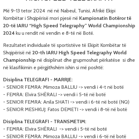
Më 9-13 tetor 2024 në
në Nabeul, Tunisi, Afrikë
Ekipi
Kombëtar i Shqipërisë mori pjesë në
Kampionatin Botëror të
20-të IARU “High Speed Telegraphy” World Championship
2024
ku u rendit në vendin e 8-të në Botë.
Rezultatet individuale të sportistëve të Ekipit Kombëtar të
Shqipërisë në
20-th IARU High Speed Telegraphy World
Championship
në disiplinat dhe grupmoshat përkatëse si dhe
në klasifikimin e p
ë
rgjithsh
ë
m ishin si më poshtë:
Disiplina TELEGRAFI - MARRJE:
- SENIOR FEMRA: Mimoza BALLIU -> vendi i 4-t në botë
- FEMRA: Elvira SHËRALI -> vendi i 5-të në botë
- SENIOR FEMRA: Anila SHATI -> vendi i 6-të në botë (NQ)
- SENIOR MESHKUJ: Fatos DEMETI -> vendi i 8-të në botë
Disiplina TELEGRAFI - TRANSMETIM:
-
FEMRA
: Elvira
SHËRALI
-> vendi i 5-të në botë
- SENIOR FEMRA:
Mimoza
BALLIU
-> vendi i 6-të në botë