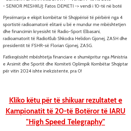
- SENIOR MESHKUJ: Fatos DEMETI -> vendi i 10-të në botë
Pjesëmarrja e ekipit kombëtar të Shqipërisë të përbërë nga 4
sportistë radioamatorë elitarë u bë e mundur me mbështetjen
dhe financimin kryesisht të Radio-Sport Elbasani,
radioamatorit të RadioKlub Shkodra Helidon Gjonej, ZA5H dhe
presidentit të FSHR-së Florian Gjonej, ZA5G.
Fatkeqësisht mbështetja
financiare
e shumëpritur nga Ministria
e Arsimit dhe Sportit dhe Komiteti Oplimpik Kombëtar Shqiptar
për vitin 2024 ishte inekzistente, pra 0!
Kliko këtu për të shikuar rezultatet e
Kampionatit të 20-të Botëror të IARU
"High Speed Telegraphy"