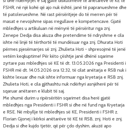
si dhe ndërhyrjet e saj gjatë diskutimeve të anëtarëve të KE të
FSHR, në një kohë që ajo nuk është, janë të papranueshme dhe
të patolerueshme. Në rast përsëritjeje do të merren për të
masat e nevojshme sipas rregullave e kompetencave. Gjatë
mbledhjes u artikuluan në mënyrë të përsëritur nga znj.
Zenepe Dedja disa akuza dhe pretendime të ndryshme e cila
ishte në linjë të tërthortë të mundësuar nga znj. Dhurata Hoti
përmes pjesëmarrjes së znj. Zhulieta Hoti - shpresojmë të jenë
vetëm keqkuptime! Për këto çështje janë dhënë sqarime
zyrtare pas mbledhjes së KE të dt. 13.05.2026 nga Presidenti i
FSHR më dt. 14.05.2026 ora 12:32, të cilat anëtarja e RSB nuk i
kishte lexuar dhe nuk ishte informuar nga kryetarja e RSB znj.
Zhulieta Hoti, e cila gjithashtu nuk ndërhyri asnjëherë për të
sqaruar anëtaren e klubit të saj.
Me shumë durim u ripërsëritën sqarimet disa herë gjatë
mbledhjes nga Presidenti i FSHR si dhe në fund nga Kryetarja
e RSE. Në mbyllje të mbledhjes së KE, Presidenti i FSHR z.
Florian Gjonej i kërkoi anëtarëve të KE të RSB, znj. Hoti e znj.
Dedja si dhe kujdo tjetër, që për çdo dyshim, akuzë apo