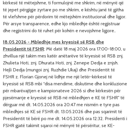
kërkesë të mëtejshme, ti formulojnë me shkrim, në mënyrë që
të jepet përgjigje zyrtare po me shkrim, e kështu janë të gjitha
të vlefshme për përdorim të mëtejshëm institucional dhe ligjor.
Për arsye transparence, edhe kjo mbledhje është regjistruar
dhe regjistrimi do të ruhet për kohën e nevojshme ligjore..
18.05.2026
- Mbledhje mes
kryesisë së RSB d
he
Presidentit të FSHR
:
Më datë 18 maj 2026 ora 17:00-18:00, u
zhvillua një takim mes katër anëtarëve të kryesisë së RSB znj.
Zhulieta Hoti, znj. Dhurata Hoti, znj. Zenepe Dedja e znjsh.
Hejli Dedja (mungoi znj. Ruzhdie Ukaj) dhe Presidentit të
FSHR z. Florian Gjonej në lidhje me një letër-kërkesë të
kryesisë së RSB
mbi “disa mendime, diskutime dhe konkluzione
për mbarëvajtjen e kampionateve 2026 si dhe kërkesën për
pjesëmarrje e kryesis
ë s
ë
RSB
në mbledhjen e KE të FSHR"
t
ë
dërguar
m
ë dt. 14.05.2026 ora 20:47
me nismën e tyre pas
mbledhjes s
ë KE së FSHR dt. 13.05.2026
dhe pas sqarimit t
ë
Presidentit të bërë po me dt. 14.05.2026 ora 12:32
. Presidenti i
FSHR gjat
ë takimit
sqaroi në mënyrë të përsëritur, se KE-