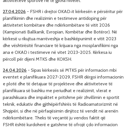
aktiviteteve sportive në të gjitha nivelet.
27.04.2026
-
FSHR i drejtoi OKAD‑it kërkesën e përsëritur për
planifikimin dhe realizimin e testimeve antidoping për
aktivitetet kombëtare dhe ndërkombëtare të vitit 2026
(Kampionati Ballkanik, Evropian, Kombëtar dhe Botëror). Në
kërkesë u rikujtua marrëveshja e bashkëpunimit e vitit 2023
dhe vështirësitë financiare të krijuara nga mosplanifikimi nga
ana e OKAD i testimeve në vitet 2023-2025. Kërkesa iu
përcoll për dijeni MTKS dhe KOKSH.
24.04.2026
- Sipas k
ërkesës së MTKS për informacion mbi
eventet e planifikuara 2027-2029, FSHR dërgoi informacionin
e plotë dhe të detajuar të projekteve dhe aktiviteteve të
planifikuara së bashku me periudhat e realizimit, vlerat e
parashikuara dhe impaktet e pritshme për zhvillimin e sportit
teknik, edukativ dhe gjithëpërfshirës të Radioamatorizmit në
Shqipëri, si dhe në përfaqësimin dinjitoz të vendit në arenën
ndërkombëtare. Theks të veçantë ju vendos faktit që
FSHR është kurdoherë e gatshme të ofrojë çdo informacion