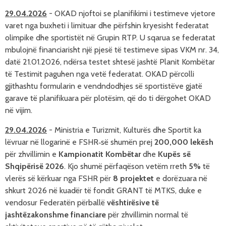
29.04.2026
-
OKAD njoftoi se planifikimi i testimeve vjetore
varet nga buxheti i limituar dhe përfshin kryesisht federatat
olimpike dhe sportistët në Grupin RTP. U sqarua se federatat
mbulojnë financiarisht një pjesë të testimeve sipas VKM nr. 34,
datë 21.01.2026, ndërsa testet shtesë jashtë Planit Kombëtar
të Testimit paguhen nga vetë federatat. OKAD përcolli
gjithashtu formularin e vendndodhjes së sportistëve gjatë
garave të planifikuara për plotësim, që do ti dërgohet OKAD
në vijim.
29.04.2026
-
Ministria e Turizmit, Kulturës dhe Sportit ka
lëvruar në llogarinë e FSHR‑së shumën prej
200,000 lekësh
për zhvillimin e
Kampionatit Kombëtar
dhe
Kupës së
Shqipërisë 2026
. Kjo shumë përfaqëson vetëm rreth
5%
të
vlerës së kërkuar nga FSHR për
8 projektet
e dorëzuara në
shkurt 2026 në kuadër të fondit GRANT të MTKS, duke e
vendosur Federatën përballë
vështirësive të
jashtëzakonshme financiare
për zhvillimin normal të