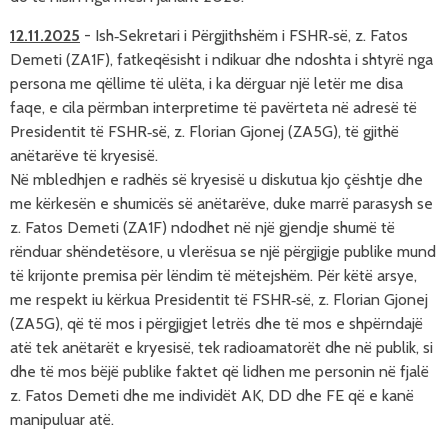
12.11.2025
-
I
sh‑Sekretari i Përgjithshëm i FSHR‑së, z. Fatos 
Demeti (ZA1F), fatkeqësisht i ndikuar dhe ndoshta i shtyrë nga 
persona me qëllime të ul
ëta
, i ka d
ërguar 
një letër me disa 
faqe, e cila përmban interpretime të pavërteta në adresë të 
Presidentit të FSHR‑së, z. Florian Gjonej (ZA5G), 
të gjithë 
anëtarëve të kryesisë
.
Në mbledhjen e radhës së kryesisë u diskutua kjo çështje dhe 
me kërkesën e shumicës së anëtarëve, duke marrë parasysh se 
z. Fatos Demeti (ZA1F) ndodhet në një gjendje shumë të 
rënduar shëndetësore, u vlerësua se një përgjigje publike mund 
të krijonte premisa për lëndim të mëtejshëm. Për këtë arsye, 
me respekt iu kërkua Presidentit të FSHR‑së, z. Florian Gjonej 
(ZA5G), që të mos i përgjigjet letrës dhe të mos e shpërndajë 
atë tek anëtarët e kryesisë, tek radioamatorët dhe në publik, si 
dhe të mos bëjë publike faktet që lidhen me personin në fjalë 
z. Fatos Demeti dhe me individët AK, DD dhe FE që e kanë 
manipuluar atë.