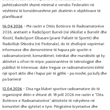
jashtëzakonisht shumë minimal e vendos Federatën në
vështirësi të konsiderueshme për zbatimin e objektivave të
planifikuara!
16.04.2026
- Me rastin e Ditës Botërore të Radioamatorëve
2026, anëtarët e RadioSport Burreli (në shkollat e Burrelit dhe
Klosit), RadioSport Elbasani (pranë Pallatit të Sportit) dhe
RadioKlub Shkodra (në Pedonale), do të zhvillojnë veprimtari
informuese dhe demonstrime të hapura për sportin e
radioamatorizmit, komunikimet, teknikat dhe mundësitë që ky
aktivitet u ofron të rinjve, pasionantëve të teknologjisë dhe
publikut të interesuar, duke treguar se radioamatorizmi është
një sport aktiv dhe i hapur për të gjithë - pa moshë, pa kufij dhe
pa barriera!
12.04.2026
- Disa nga klubet sportive radioamatore do t
ë
organizojn
ë dit
ën e shtun
ë dt. 18 prill 2026 me rastin e "Dit
a
Bot
ërore e
Radioamator
ëve" aktivitete t
ë ndryshme n
ë
komunitet dhe qytetet e tyre. P
ërg
ëzime kryetar
ëve dhe