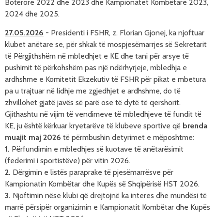
Botërore 2022 dhe 2023 dhe Kampionatet Kombëtare 2023,
2024 dhe 2025.
27.05.2026
-
Presidenti i FSHR, z. Florian Gjonej,
ka njoftuar 
klubet anëtare se, për shkak të mospjesëmarrjes së Sekretarit 
të Përgjithshëm në mbledhjet e KE dhe tani për arsye të 
pushimit të përkohshëm 
pas një ndërhyrjeje, mbledhja e 
ardhshme e Komitetit Ekzekutiv të FSHR për pikat e mbetura 
pa u trajtuar në lidhje me zgjedhjet e ardhshme, do të 
zhvillohet gjatë javës së parë ose të dytë të qershorit. 
Gjithashtu në vijim të vendimeve të mbledhjeve të fundit të 
KE, ju është kërkuar kryetarëve të klubeve sportive që 
brenda 
muajit maj 2026
 të përmbushin detyrimet e mëposhtme:
1. 
Përfundimin e mbledhjes së kuotave të anëtarësimit 
(federimi i sportistëve) për vitin 2026.
2. 
Dërgimin e listës paraprake të pjesëmarrësve për 
Kampionatin Kombëtar 
dhe Kupës së Shqipërisë 
HST 2026.
3.
 Njoftimin nëse klubi që drejtojnë ka interes dhe mundësi të 
marrë përsipër organizimin e Kampionatit Kombëtar 
dhe Kupës 