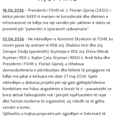
18.06.2026
-
Presidenti i FSHR‑së, z. Florian Gjonej (ZA5G), i
kërkoi përsëri AKEP‑it marrjen në konsideratë dhe dhënien e
informacionit në lidhje me një vendim për caktimin e datës së
provimit për “patentën e operatorit radioamator”.
10.06.2026
-
Në mbledhjen e Komitetit Ekzekutiv të FSHR, ku 
morën pjesë dy anëtarë të RSB znj. Zhulieta Hoti dhe znj. 
Zenepe Dedja (pjesërisht), Kryetarja e RSE znj. Elvira Shërali, 
Kryetari i RSK z. Kujtim Çela, Kryetari i RKSH z. Andi Koka dhe 
Presidenti i FSHR z. Florian Gjonej, u ritheksua 
domosdoshmëria e përmbushjes dhe kthimit të përgjigjeve në 
lidhje me pikat e kërkuara më datë 27 maj 2026. Gjatë 
mbledhjes u diskutua projekti për një garë gjithëpërfshirëse 
kombëtare me fokus angazhimin e brezit të ri - pavarësisht se 
brezi aktual fatkeqësisht nuk i përcjell mjaftueshëm të rejat 
dhe format moderne të organizimit, siç ndodh në të gjitha 
vendet e botës.
Gjithashtu u trajtua propozimi për zgjedhjen e Sekretarit të 