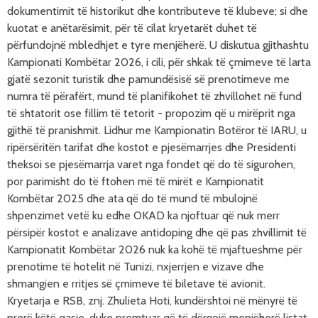
dokumentimit të historikut dhe kontributeve të klubeve; si dhe
kuotat e anëtarësimit, për të cilat kryetarët duhet të
përfundojnë mbledhjet e tyre menjëherë. U diskutua gjithashtu
Kampionati Kombëtar 2026, i cili, për shkak të çmimeve të larta
gjatë sezonit turistik dhe pamundësisë së prenotimeve me
numra të përafërt, mund të planifikohet të zhvillohet në fund
të shtatorit ose fillim të tetorit - propozim që u mirëprit nga
gjithë të pranishmit. Lidhur me Kampionatin Botëror të IARU, u
ripërsëritën tarifat dhe kostot e pjesëmarrjes dhe Presidenti
theksoi se pjesëmarrja varet nga fondet që do të sigurohen,
por parimisht do të ftohen më të mirët e Kampionatit
Kombëtar 2025 dhe ata që do të mund të mbulojnë
shpenzimet vetë ku edhe OKAD ka njoftuar që nuk merr
përsipër kostot e analizave antidoping dhe që pas zhvillimit të
Kampionatit Kombëtar 2026 nuk ka kohë të mjaftueshme për
prenotime të hotelit në Tunizi, nxjerrjen e vizave dhe
shmangien e rritjes së çmimeve të biletave të avionit.
Kryetarja e RSB, znj. Zhulieta Hoti, kundërshtoi në mënyrë të
prerë këtë qasje, duke premtuar që të dërgojë menjëherë listat