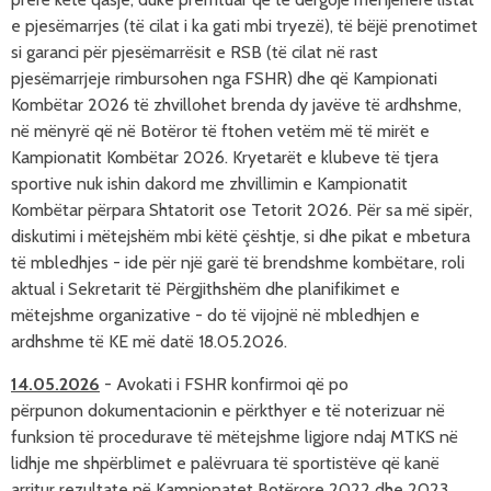
e pjesëmarrjes (të cilat i ka gati mbi tryezë), të bëjë prenotimet
si garanci për pjesëmarrësit e RSB (të cilat në rast
pjesëmarrjeje rimbursohen nga FSHR) dhe që Kampionati
Kombëtar 2026 të zhvillohet brenda dy javëve të ardhshme,
në mënyrë që në Botëror të ftohen vetëm më të mirët e
Kampionatit Kombëtar 2026. Kryetarët e klubeve të tjera
sportive nuk ishin dakord me zhvillimin e Kampionatit
Kombëtar përpara Shtatorit ose Tetorit 2026. Për sa më sipër,
diskutimi i mëtejshëm mbi këtë çështje, si dhe pikat e mbetura
të mbledhjes - ide për një garë të brendshme kombëtare, roli
aktual i Sekretarit të Përgjithshëm dhe planifikimet e
mëtejshme organizative - do të vijojnë në mbledhjen e
ardhshme të KE më datë 18.05.2026.
14.05.2026
- Avokati i
FSHR konfirmoi që po
përpunon dokumentacionin e përkthyer e të noterizuar në
funksion të procedurave të mëtejshme ligjore ndaj MTKS në
lidhje me shpërblimet e palëvruara të sportistëve që kanë
arritur rezultate në Kampionatet Botërore 2022 dhe 2023