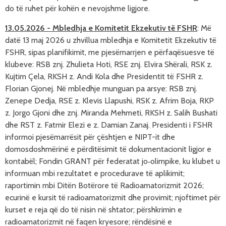
do të ruhet për kohën e nevojshme ligjore.
13.05.2026
-
Mbledhja
e
Komitetit
Ekzekutiv
të
FSHR
:
Më
datë 13 maj 2026 u zhvillua mbledhja e Komitetit Ekzekutiv të
FSHR, sipas planifikimit, me pjesëmarrjen e përfaqësuesve të
klubeve: RSB znj. Zhulieta Hoti, RSE znj. Elvira Shërali, RSK z.
Kujtim Çela, RKSH z. Andi Kola dhe Presidentit të FSHR z.
Florian Gjonej. Në mbledhje munguan pa arsye: RSB znj.
Zenepe Dedja, RSE z. Klevis Llapushi, RSK z. Afrim Boja, RKP
z. Jorgo Gjoni dhe znj. Miranda Mehmeti, RKSH z. Salih Bushati
dhe RST z. Fatmir Elezi e z. Damian Zanaj. Presidenti i FSHR
informoi pjesëmarrësit për çështjen e NIPT-it dhe
domosdoshmërinë e përditësimit të dokumentacionit ligjor e
kontabël; Fondin GRANT për federatat jo‑olimpike, ku klubet u
informuan mbi rezultatet e procedurave të aplikimit;
raportimin mbi Ditën Botërore të Radioamatorizmit 2026;
ecurinë e kursit të radioamatorizmit dhe provimit; njoftimet për
kurset e reja që do të nisin në shtator; përshkrimin e
radioamatorizmit në faqen kryesore; rëndësinë e