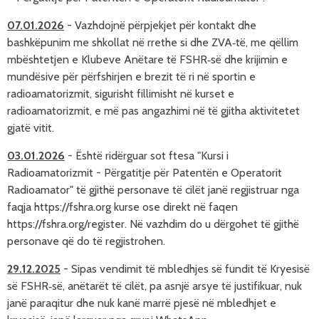
07.01.2026
-
Vazhdojnë përpjekjet për kontakt dhe
bashkëpunim me shkollat në rrethe si dhe ZVA‑të, me qëllim
mbështetjen e Klubeve Anëtare të FSHR‑së dhe krijimin e
mundësive për përfshirjen e brezit të ri në sportin e
radioamatorizmit, sigurisht fillimisht në kurset e
radioamatorizmit, e më pas angazhimi në të gjitha aktivitetet
gjatë vitit.
03.01.2026
- Është rid
ërguar sot ftesa "Kursi i
Radioamator
izmit - P
ërgatitje për Patentën e Operatorit
Radioamator" të gjithë personave të cilët janë regjistruar nga
faqja https://fshra.org kurse ose direkt në faqen
https://fshra.org/register. Në vazhdim do u dërgohet të gjithë
personave që do të regjistrohen.
29.12.2025
-
Sipas vendimit të mbledhjes së fundit të Kryesisë
së FSHR‑së, anëtarët të cilët, pa asnjë arsye të justifikuar, nuk
janë paraqitur dhe nuk kanë marrë pjesë në mbledhjet e