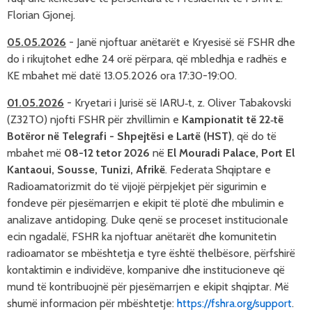
Florian Gjonej.
05.05.2026
-
Jan
ë njoftuar anëtarët e Kryesisë së FSHR dhe
do i rikujtohet edhe 24 orë përpara, që mbledhja e radhës e
KE mbahet më datë 13.05.2026 ora 17:30-19:00.
01.05.2026
-
Kryetari i Jurisë së IARU‑t, z. Oliver Tabakovski 
(Z32TO) 
njofti 
FSHR 
për zhvillimin e 
Kampionatit të 22‑të 
Botëror në Telegrafi - Shpejtësi e Lartë (HST)
, që do të 
mbahet më 
08-12 tetor 2026
 në 
El Mouradi Palace, Port El 
Kantaoui, Sousse, Tunizi, Afrikë
. Federata Shqiptare e 
Radioamatorizmit do të vijojë përpjekjet për sigurimin e 
fondeve për pjesëmarrjen e ekipit të plotë dhe mbulimin e 
analizave antidoping. Duke qenë se proceset institucionale 
ecin ngadalë, FSHR ka njoftuar anëtarët dhe komunitetin 
radioamator se mbështetja e tyre është thelbësore, përfshirë 
kontaktimin e individëve, kompanive dhe institucioneve që 
mund të kontribuojnë për pjesëmarrjen e ekipit shqiptar. Më 
shumë informacion për mbështetje: 
https://fshra.org/support
.