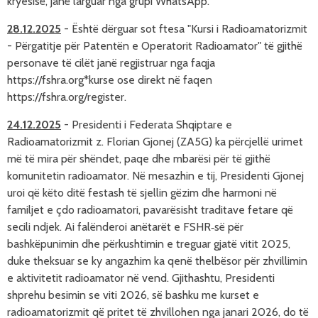
kryesisë, janë larguar nga grupi WhatsApp.
28.12.2025
- Është d
ërguar sot ftesa "Kursi i Radioamator
izmit
- P
ërgatitje për Patentën e Operatorit Radioamator" të gjithë
personave të cilët janë regjistruar nga faqja
https://fshra.org*kurse ose direkt në faqen
https://fshra.org/register.
24.12.2025
-
Presidenti i 
Federata Shqiptare e
Radioamatorizmit
 z. Florian Gjonej (ZA5G) 
ka përcjellë urimet
më të mira për shëndet, paqe dhe mbarësi për të gjithë
komunitetin radioamator.
Në mesazhin e tij, Presidenti Gjonej 
uroi që këto ditë festash të sjellin gëzim dhe harmoni në 
familjet e çdo radioamatori, pavarësisht traditave fetare që 
secili ndjek. Ai falënderoi anëtarët e FSHR‑së për 
bashkëpunimin dhe përkushtimin e treguar gjatë vitit 2025, 
duke theksuar se ky angazhim ka qenë thelbësor për zhvillimin 
e aktivitetit radioamator në vend. Gjithashtu, Presidenti 
shprehu besimin se viti 2026, së bashku me kurset e 
radioamatorizmit që pritet të zhvillohen nga janari 2026, do të 