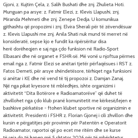
Gjoni, z. Kujtim
Çela
, z. Salih Bushati dhe znj. Zhulieta Hoti.
Munguan pa arsye: z. Fatmir Elezi, z. Klevis Llapushi, znj.
Miranda Mehmeti dhe znj. Zenepe Dedja. U komunikua
gjithashtu q
ë p
ropozimi
i z
nj. Elvira Sherali
për t
ë
zëvendësuar
z. Klevis Llapushi me
znj. Anila Shati
nuk mund të merret në
konsideratë, sepse kjo e fundit
ka ripërsëritur disa
her
ë
dorëheqjen e saj
nga çdo funksion në Radio‑Sport
Elbasani dhe në organet e FSHR‑së. M
ë von
ë u njoftua p
ërmes
email
nga
z. Fatmir Elezi se an
ëtari tjet
ër
p
ërfaq
ësues i RST
z.
Fatos Demeti, për arsye shëndetësore, tërhiqet nga funksioni
si anëtar i KE dhe në vend të tij propozoi z. Damjan Zanaj.
Një nga pikat kryesore t
ë mbledhjes,
ishte organizimi i
aktivitetit “Dita Botërore e Radioamatorëve” që duhet të
zhvillohet nga çdo klub pran
ë
komunitetit me k
ërkes
ë/lejen e
bashkive p
ërkat
ëse
- ftohen klubet sportive në organizimin e
aktivitetit. Presidenti i FSHR z. Florian Gjonej i cili zhvillon dhe
kursin e p
ërgatitjes
p
ër provimin p
ër Patent
ën e Operatorit
Radioamator, raportoi q
ë po ecet
me ritëm dhe se kurse
t
ë
reja do të hapen më 5 shtator 2026 për të mbështetur