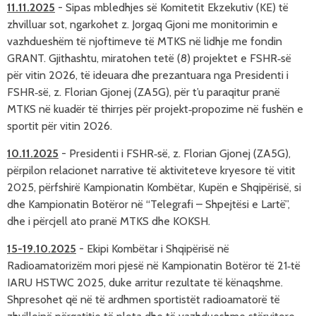
11.11.2025
-
Sipas mbledhjes së Komitetit Ekzekutiv (KE) të
zhvilluar sot, ngarkohet z. Jorgaq Gjoni me monitorimin e
vazhdueshëm të njoftimeve të MTKS në lidhje me fondin
GRANT. Gjithashtu, miratohen tetë (8) projektet e FSHR‑së
për vitin 2026, të ideuara dhe prezantuara nga Presidenti i
FSHR‑së, z. Florian Gjonej (ZA5G), për t’u paraqitur pranë
MTKS në kuadër të thirrjes për projekt‑propozime në fushën e
sportit për vitin 2026.
10.11.2025
-
Presidenti i FSHR‑së, z. Florian Gjonej (ZA5G),
përpilon relacionet narrative të aktiviteteve kryesore të vitit
2025, përfshirë Kampionatin Kombëtar, Kupën e Shqipërisë, si
dhe Kampionatin Botëror në “Telegrafi – Shpejtësi e Lartë”,
dhe i përcjell ato pranë MTKS dhe KOKSH.
15-19.10.2025
-
Ekipi Kombëtar i Shqipërisë në 
Radioamatorizëm mori pjesë në Kampionatin Botëror të 21‑të 
IARU HSTWC 2025, duke arritur rezultate të kënaqshme. 
Shpresohet që në të ardhmen sportistët radioamatorë të 