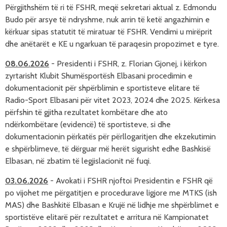
Përgjithshëm të ri të FSHR, meqë sekretari aktual z. Edmondu 
Budo për arsye të ndryshme, nuk arrin të ketë angazhimin e 
kërkuar sipas statutit të miratuar të FSHR. Vendimi u mirëprit 
dhe anëtarët e KE u ngarkuan të paraqesin propozimet e tyre.
08.06.2026
-
Presidenti i FSHR, z. Florian Gjonej, i kërkon
zyrtarisht Klubit Shumësportësh Elbasani procedimin e
dokumentacionit për shpërblimin e sportisteve elitare të
Radio-Sport Elbasani për vitet 2023, 2024 dhe 2025. Kërkesa
përfshin të gjitha rezultatet kombëtare dhe ato
ndërkombëtare (evidencë) të sportisteve, si dhe
dokumentacionin përkatës për përllogaritjen dhe ekzekutimin
e shpërblimeve, të dërguar më herët sigurisht edhe Bashkisë
Elbasan, në zbatim të legjislacionit në fuqi.
03.06.2026
-
Avokati i FSHR njoftoi
Presidentin e FSHR që
po vijohet me përgatitjen e procedurave ligjore me MTKS (ish
MAS) dhe Bashkitë Elbasan e Krujë në lidhje me shpërblimet e
sportistëve elitarë për rezultatet e arritura në Kampionatet