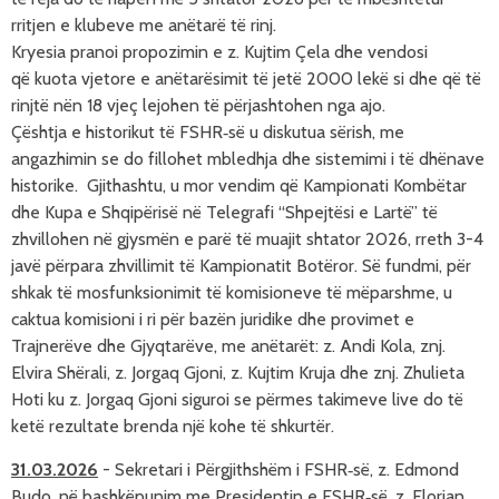
rritjen e klubeve me an
ëtar
ë t
ë rinj
.
Kryesia pranoi propozimin e z
. Kujtim Çela
dhe vendosi
q
ë
kuota vjetore e anëtarësimit të jetë 2000 lekë si dhe q
ë
të
rinjtë nën 18 vjeç
lejohen
të përjashtohen nga ajo.
Çështja e historikut të FSHR‑së u diskutua sërish, me
angazhimin se do fillohet mbledhja dhe sistemimi i të dhënave
historike.
Gjithashtu, u mor vendim q
ë
Kampionati Kombëtar
dhe Kupa e Shqipërisë në Telegrafi “Shpejtësi e Lartë” të
zhvillohen në gjysmën e par
ë t
ë muajit shtator
2026, rreth 3-4
javë përpara zhvillimit të Kampionatit Botëror.
S
ë fundmi, p
ër
shkak të mosfunksionimit të komisioneve të mëparshme, u
caktua komisioni i ri për bazën juridike dhe provimet e
Trajnerëve dhe Gjyqtarëve, me anëtarët: z. Andi Kola, znj.
Elvira Shërali, z. Jorgaq Gjoni, z. Kujtim Kruja dhe znj. Zhulieta
Hoti ku z. Jorgaq Gjoni
siguroi se
p
ërmes takimeve live
do t
ë
ket
ë rezultate brenda nj
ë kohe t
ë shkurt
ër.
31.03.2026
-
Sekretari i Përgjithshëm i FSHR‑së, z. Edmond
Budo, në bashkëpunim me Presidentin e FSHR‑së, z. Florian