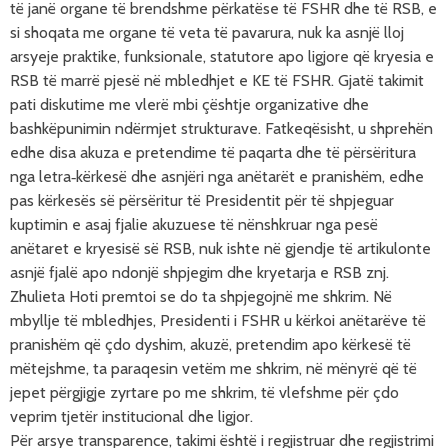
t
ë
jan
ë organe të brendshme përkatëse të
FSHR dhe t
ë
RSB, e
si shoqata me organe të veta të pavarura, nuk ka asnjë lloj
arsyeje praktike, funksionale, statutore apo ligjore që kryesia e
RSB të marrë pjesë në mbledhjet e KE t
ë FSHR
.
Gjatë takimit
pati diskutime me vlerë mbi çështje organizative dhe
bashkëpunimin ndërmjet strukturave.
Fatkeqësisht, u shprehën
edhe disa akuza e pretendime të paqarta dhe të përsëritura
nga letra‑kërkesë dhe asnjëri nga anëtarët e pranishëm, edhe
pas kërkesës së përsëritur të Presidentit për të shpjeguar
kuptimin e asaj fjalie akuzuese të nënshkruar nga pesë
anëtaret e kryesisë së RSB, nuk ishte në gjendje të artikulonte
asnjë fjalë apo ndonjë shpjegim dhe kryetarja e RSB znj.
Zhulieta Hoti premtoi se do ta shpjegojnë me shkrim. Në
mbyllje të mbledhjes, Presidenti i FSHR u kërkoi anëtarëve të
pranishëm që çdo dyshim, akuzë, pretendim apo kërkesë të
mëtejshme, ta paraqesin vetëm me shkrim, në mënyrë që të
jepet përgjigje zyrtare po me shkrim, të vlefshme për çdo
veprim tjetër institucional dhe ligjor.
Për arsye transparence, takimi është i regjistruar dhe regjistrimi