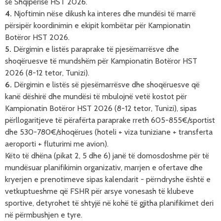
së Shqipërisë
 HST 2026.
4. 
Njoftimin nëse dikush ka interes dhe mundësi të marrë 
përsipër koordinimin e ekipit kombëtar për Kampionatin 
Botëror HST 2026.
5. 
Dërgimin e listës paraprake të pjesëmarrësve dhe 
shoqëruesve të mundshëm për Kampionatin Botëror HST 
2026 (8-12 tetor, Tunizi).
6. 
Dërgimin e listës së pjesëmarrësve dhe shoqëruesve që 
kanë dëshirë dhe mundësi të mbulojnë vetë kostot 
për 
Kampionatin Botëror HST 2026 (8-12 tetor, Tunizi)
, sipas 
përllogaritjeve të përafërta paraprake rreth 605-855€/sportist 
dhe 530-780€/shoqërues 
(hoteli + viza tuniziane + transferta 
aeroporti + fluturimi me avion).
Këto të dhëna (pikat 2, 5 dhe 6) janë të domosdoshme për të 
mundësuar planifikimin organizativ, marrjen e ofertave dhe 
kryerjen e prenotimeve sipas kalendarit - përndryshe është e 
vetkuptueshme që FSHR për arsye vonesash të klubeve 
sportive, detyrohet të shtyjë në kohë të gjitha planifikimet deri 
në përmbushjen e tyre.