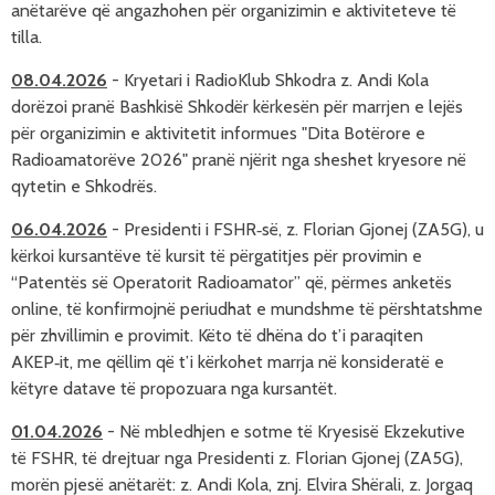
an
ëtar
ëve q
ë angazhohen
p
ër organizimin e aktiviteteve t
ë
tilla
.
08.04.2026
- Kryetari i RadioKlub Shkodra z. Andi Kola
dor
ëzoi pran
ë Bashkis
ë Shkod
ër k
ërkes
ën p
ër marrjen e lej
ës
p
ër
organizimin e aktivitetit informues
"Dita Bot
ërore e
Radioamator
ëve 2026" pran
ë nj
ërit nga sheshet kryesore
n
ë
qytetin e Shkodrës.
06.04.2026
- Presidenti i FSHR‑së, z. Florian Gjonej (ZA5G), u
kërkoi kursantëve të kursit të përgatitjes për provimin e
“Patentës së Operatorit Radioamator” që, përmes anketës
online, të konfirmojnë periudhat e mundshme të përshtatshme
për zhvillimin e provimit. Këto të dhëna do t’i paraqiten
AKEP‑it, me qëllim që t’i kërkohet marrja në konsideratë e
k
ëtyre
datave të propozuara nga kursantët.
01.04.2026
- Në mbledhjen e sotme të Kryesisë Ekzekutive
të FSHR, të drejtuar nga Presidenti z. Florian Gjonej (ZA5G),
morën pjesë anëtarët: z. Andi Kola, znj. Elvira Sh
ë
rali, z. Jorgaq