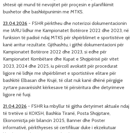
shtesë që mund të nevojitet për proçesin e planifikimit
buxhetor dhe bashkëpunimin me MTKS.
23.04.2026
-
FSHR përktheu dhe noterizoi dokumentacionin
me IARU lidhur me Kampionatet Botërore 2022 dhe 2023, në
funksion të padisë ndaj MTKS për shpërblimet e sportistëve që
kanë arritur rezultate. Gjithashtu, i gjithë dokumentacioni për
Kampionatet Botërore 2022 dhe 2023, si edhe për
Kampionatet Kombëtare dhe Kupat e Shqipërisë për vitet
2023, 2024 dhe 2025, iu përcoll avokatit për procedurat
ligjore në lidhje me shpërblimet e sportistëve elitare për
bashkitë Elbasan dhe Krujë, të cilat nuk kanë dhënë përgjigje
zyrtare pavarësisht kërkesave të përsëritura dhe detyrimeve
ligjore në fuqi.
21.04.2026
- FSHR ka
mbyllur të gjitha detyrimet aktuale ndaj
të tretëve si KOKSH, Bashkia Tiranë, Posta Shqiptare,
Ekonomistja për bilancin 2025, Banner dhe Poster
informativë, përkthyeses së certifikuar duke i ekzekutuar