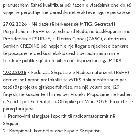
pranueshëm, është kualifikuar për fazën e vlerësimit dhe do të
vijojë në përputhje me parashikimet e akteve ligjore përkatëse.
27.02.2026
-
Në bazë të kërkesës së MTKS, Sekretari i
Përgjithshëm i FSHR‑së, z. Edmond Budo, në bashkëpunim me
Presidentin e FSHR‑së, z. Florian Gjonej (ZA5G), autorizuan
Bankën CREDINS për hapjen e një llogarie rrjedhëse bankare
të posaçme, e dedikuar ekskluzivisht për administrimin e
fondeve publike që do të vihen në dispozicion nga MTKS.
17.02.2026
-
Federata Shqiptare e Radioamatorizmit (FSHR)
dorëzoi sot pranë protokollit të MTKS dokumentacionin për
tetë (8) projekte gjithëpërfshirëse, me një volum prej 129
faqesh, në kuadër të Thirrjes për Projekt‑Propozime në Fushën
e Sportit për Federatat Jo‑Olimpike për Vitin 2026.
Projektet e 
paraqitura janë:
1- Promovimi afatgjatë i sportit të radioamatorizmit në 
Shqipëri
;
2- Kampionati Kombëtar dhe Kupa e Shqipërisë
;