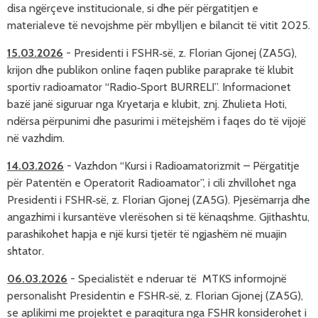
disa ngërçeve institucionale, si dhe për përgatitjen e
materialeve të nevojshme për mbylljen e bilancit të vitit 2025.
15.03.2026
-
Presidenti i FSHR‑së, z. Florian Gjonej (ZA5G),
krijon dhe publikon online faqen publike paraprake të klubit
sportiv radioamator “Radio‑Sport BURRELI”. Informacionet
bazë janë siguruar nga Kryetarja e klubit, znj. Zhulieta Hoti,
ndërsa përpunimi dhe pasurimi i mëtejshëm i faqes do të vijojë
në vazhdim.
14.03.2026
-
Vazhdon “Kursi i Radioamatorizmit – Përgatitje
për Patentën e Operatorit Radioamator”, i cili zhvillohet nga
Presidenti i FSHR‑së, z. Florian Gjonej (ZA5G). Pjesëmarrja dhe
angazhimi i kursantëve vlerësohen si të kënaqshme. Gjithashtu,
parashikohet hapja e një kursi tjetër të ngjashëm në muajin
shtator.
06.03.2026
-
Specialistët e nderuar të MTKS informojnë
personalisht Presidentin e FSHR‑së, z. Florian Gjonej (ZA5G),
se aplikimi me projektet e paraqitura nga FSHR konsiderohet i