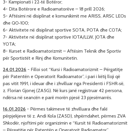
3- Kampionati i 22‑të Botëror
;
4- Dita Botërore e Radioamatorëve – 18 prill 2026
;
5- Aftësimi në disiplinat e komunikimit me ARISS, ARSC LEOs 
dhe QO‑100
;
6- Aktivitete në disiplinat sportive SOTA, POTA dhe COTA
;
7- Aktivitete në disiplinat sportive IOTA/LLW, JOTA dhe 
YOTA
;
8- Kurset e Radioamatorizmit – Aftësim Teknik dhe Sportiv 
për Sportistët e Rinj dhe Komunitetin
.
24.01.2026
-
Filloi
sot
“Kursi
i
Radioamatorizmit
–
Përgatitje
për
Patentën
e
Operatorit
Radioamator”
,
i
pari
i
këtij
lloji
që
pas
vitit
1991
,
i
ideuar
dhe
i
zhvilluar
nga
Presidenti
i
FSHR‑së,
z.
Florian
Gjonej
(ZA5G)
.
Në
kurs
janë
regjistruar
42
persona
,
ndërsa
në
seancën
e
parë
morën
pjesë
23
pjesëmarrës
.
16.01.2026
-
Përmes takimeve të zhvilluara dhe falë
përpjekjeve të z. Andi Kola (ZA5D), shpërndahet, përmes ZVA
Shkodër, njoftimi për organizimin e “Kursit të Radioamatorizmit
– Përgatitje për Patentën e Operatorit Radioamator”.