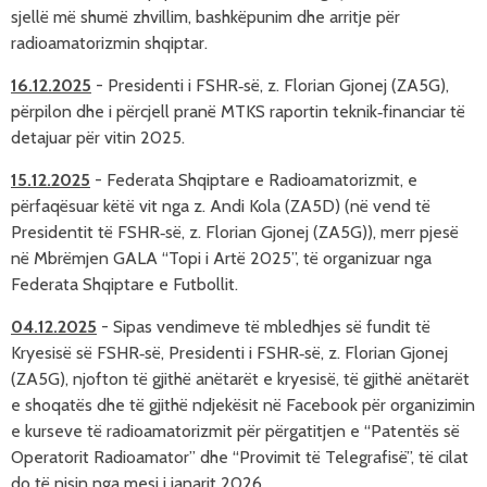
sjellë më shumë zhvillim, bashkëpunim dhe arritje për 
radioamatorizmin shqiptar.
16.12.2025
-
Presidenti i FSHR‑së, z. Florian Gjonej (ZA5G),
përpilon dhe i përcjell pranë MTKS raportin teknik‑financiar të
detajuar për vitin 2025.
15.12.2025
-
Federata Shqiptare e Radioamatorizmit, e
përfaqësuar këtë vit nga z. Andi Kola (ZA5D) (n
ë vend 
të 
Presidentit të FSHR‑së, z. Florian Gjonej (ZA5G))
, merr pjesë
në Mbrëmjen GALA “Topi i Artë 2025”, të organizuar nga
Federata Shqiptare e Futbollit.
04.12.2025
-
Sipas vendimeve të mbledhjes së fundit të
Kryesisë së FSHR‑së, Presidenti i FSHR‑së, z. Florian Gjonej
(ZA5G), njofton të gjithë anëtarët e kryesisë, të gjithë anëtarët
e shoqatës dhe të gjithë ndjekësit në Facebook për organizimin
e kurseve të radioamatorizmit për përgatitjen e “Patentës së
Operatorit Radioamator” dhe “Provimit të Telegrafisë”, të cilat
do të nisin nga mesi i janarit 2026.