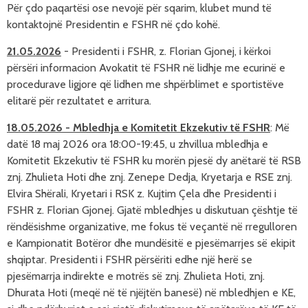
Për çdo paqartësi ose nevojë për sqarim, klubet mund të 
kontaktojnë Presidentin e FSHR në çdo kohë.
21.05.2026
-
Presidenti i FSHR, z. Florian Gjonej, i kërkoi
përsëri informacion Avokatit të FSHR në lidhje me ecurinë e
procedurave ligjore që lidhen me shpërblimet e sportistëve
elitarë për rezultatet e arritura.
18.05.2026
-
Mbledhja e Komitetit Ekzekutiv të FSHR
: Më
datë 18 maj 2026 ora 18:00-19:45, u zhvillua mbledhja e
Komitetit Ekzekutiv të FSHR ku morën pjesë dy anëtarë të RSB
znj. Zhulieta Hoti dhe znj. Zenepe Dedja, Kryetarja e RSE znj.
Elvira Shërali, Kryetari i RSK z. Kujtim Çela dhe Presidenti i
FSHR z. Florian Gjonej. Gjatë mbledhjes u diskutuan çështje të
rëndësishme organizative, me fokus të veçantë në rregulloren
e Kampionatit Botëror dhe mundësitë e pjesëmarrjes së ekipit
shqiptar. Presidenti i FSHR përsëriti edhe një herë se
pjesëmarrja indirekte e motrës së znj. Zhulieta Hoti, znj.
Dhurata Hoti (meqë në të njëjtën banesë) në mbledhjen e KE,