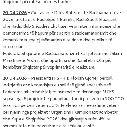
likujdimet përkatëse përmes bankës.
20.04.2026
-
Me rastin e Ditës Botërore të Radioamatorëve 
2026, anëtarët e RadioSport Burrelit, RadioSport Elbasanit 
dhe RadioKlub Shkodrës zhvilluan veprimtari informuese dhe 
demonstrime të hapura për sportin e radioamatorizmit dhe 
komunikimet, me pjesëmarrjen e të rinjve dhe publikut të 
interesuar.
Federata Shqiptare e Radioamatorizmit ka njoftuar me shkrim 
Ministrinë e Arsimit dhe Sportit si dhe Komitetin Olimpik 
Kombëtar Shqiptar për veprimtaritë e realizuara.
20.04.2026
-
Presidenti i FSHR z. Florian Gjonej, përcolli
indinjatën dhe keqardhjen e thellë të gjithë anëtarëve të
Federatës mbi mbështetjen minimale të dhënë nga MTKS,
sepse nga 8 projektet e paraqitura, fondi prej vetëm 200 000
lekë, i cili përbën vetëm 50 % të vlerës së nevojshme vetëm
për njërin nga projektet “Organizimi i Kampionatit Kombëtar
dhe Kupa e Shqipërise 2026” dhe gjithsejt vetëm 4% të
shumës totale të nevojshme e të kërkuar, është