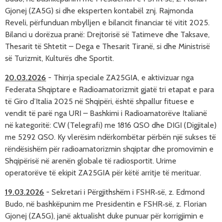
Gjonej (ZA5G) si dhe eksperten kontabël znj. Rajmonda
Reveli, përfunduan mbylljen e bilancit financiar të vitit 2025.
Bilanci u dorëzua pranë: Drejtorisë së Tatimeve dhe Taksave,
Thesarit të Shtetit – Dega e Thesarit Tiranë, si dhe Ministrisë
së Turizmit, Kulturës dhe Sportit.
20.03.2026
-
Thirrja speciale ZA25GIA, e aktivizuar nga
Federata Shqiptare e Radioamatorizmit gjatë tri etapat e para
të Giro d’Italia 2025 në Shqipëri, është shpallur fituese e
vendit të parë nga URI – Bashkimi i Radioamatorëve Italianë
në kategoritë: CW (Telegrafi) me 1816 QSO dhe DIGI (Digjitale)
me 5292 QSO. Ky vlerësim ndërkombëtar përbën një sukses të
rëndësishëm për radioamatorizmin shqiptar dhe promovimin e
Shqipërisë në arenën globale të radiosportit. Urime
operatorëve të ekipit ZA25GIA për këtë arritje të merituar.
19.03.2026
-
Sekretari i Përgjithshëm i FSHR‑së, z. Edmond
Budo, në bashkëpunim me Presidentin e FSHR‑së, z. Florian
Gjonej (ZA5G), janë aktualisht duke punuar për korrigjimin e