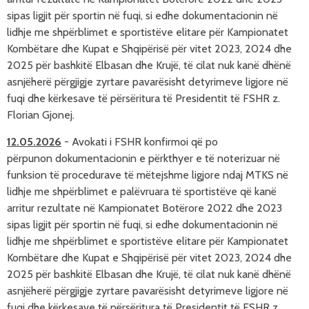
sipas ligjit për sportin në fuqi, si edhe dokumentacionin në
lidhje me shpërblimet e sportistëve elitare për Kampionatet
Kombëtare dhe Kupat e Shqipërisë për vitet 2023, 2024 dhe
2025 për bashkitë Elbasan dhe Krujë, të cilat nuk kanë dhënë
asnjëherë përgjigje zyrtare pavarësisht detyrimeve ligjore në
fuqi dhe kërkesave të përsëritura të Presidentit të FSHR z.
Florian Gjonej.
12.05.2026
- Avokati i
FSHR konfirmoi që po
përpunon dokumentacionin e përkthyer e të noterizuar në
funksion të procedurave të mëtejshme ligjore ndaj MTKS në
lidhje me shpërblimet e palëvruara të sportistëve që kanë
arritur rezultate në Kampionatet Botërore 2022 dhe 2023
sipas ligjit për sportin në fuqi, si edhe dokumentacionin në
lidhje me shpërblimet e sportistëve elitare për Kampionatet
Kombëtare dhe Kupat e Shqipërisë për vitet 2023, 2024 dhe
2025 për bashkitë Elbasan dhe Krujë, të cilat nuk kanë dhënë
asnjëherë përgjigje zyrtare pavarësisht detyrimeve ligjore në
fuqi dhe kërkesave të përsëritura të Presidentit të FSHR z.