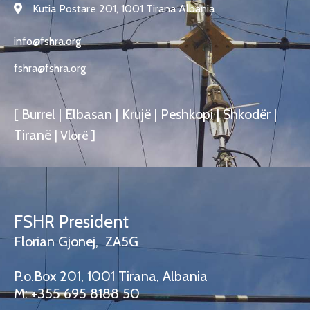
Kutia Postare 201, 1001 Tirana Albania
info@fshra.org
fshra@fshra.org
[ Burrel | Elbasan | Krujë | Peshkopi | Shkodër |
Tiranë
|
Vlorë
]
FSHR President
Florian Gjonej, ZA5G
P.o.Box 201, 1001 Tirana, Albania
M: +355 695 8188 50