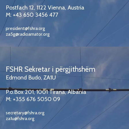
Postfach 12, 1122 Vienna, Austria
M: +43 650 3456 477
president@fshra.org
za5g@radioamator.org
FSHR Sekretar i përgjithshëm
Edmond Budo, ZA1U
P.o.Box 201, 1001 Tirana, Albania
M: +355 676 5050 09
secretary@fshra.org
za1u@fshra.org