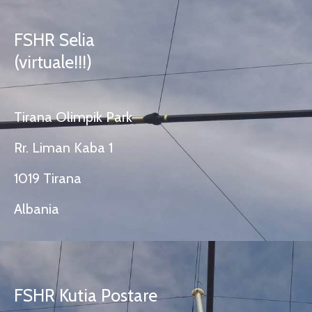
FSHR Selia
(virtuale!!!)
Tirana Olimpik Park
Rr. Liman Kaba 1
1019 Tirana
Albania
FSHR Kutia Postare